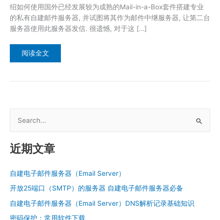
绍如何使用国外已经发展较为成熟的Mail-in-a-Box套件搭建专业
的私有自建邮件服务器, 并试图将其作为邮件中继服务器, 让第二台
服务器使用此服务器发信. 很遗憾, 对于这 […]
使
阅读全文
用
Mail-
in-
a-
Box
自
建
电
子
搜
邮
箱
索
和
邮
：
件
近期文章
中
继
服
务
自建电子邮件服务器（Email Server）
器
开放25端口（SMTP）的服务器 自建电子邮件服务器必备
自建电子邮件服务器（Email Server）DNS解析记录基础知识
密码保护：常用软件下载